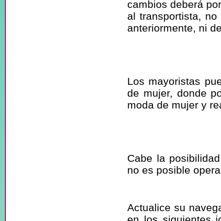
cambios deberá pon
al transportista, 
anteriormente, ni de
¿Disponen d
mayoristas?
Los mayoristas pue
de mujer, donde po
moda de mujer y rea
No puedo comp
la web.
Cabe la posibilida
no es posible opera
¿Tiene proble
Actualice su navega
en los siguientes 