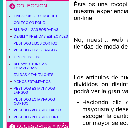
Ésta es una recopi
COLECCION
nuestra experiencia
LINEA PUNTO Y CROCHET
on-line.
COLECCIÓN BOHO
No soy un pro
BLUSAS LISAS BORDADAS
DENIM Y PRENDAS ESPECIALES
No, nuestra web e
VESTIDOS LISOS CORTOS
tiendas de moda de
VESTIDOS LISOS LARGOS
¿Qué pasos 
GRUPO TYE DYE
BLUSAS Y TUNICAS
artículo?
ESTAMPADAS
FALDAS Y PANTALONES
Los artículos de n
MONOS ESTAMPADOS
divididos en disti
VESTIDOS ESTAMPADOS
podrá ver la gran 
LARGOS
VESTIDOS ESTAMPADOS
Haciendo clic
CORTOS
mayorista y dese
VESTIDOS POLYSILK LARGO
escoger la canti
VESTIDOS POLYSILK CORTO
por mayor selec
ACCESORIOS Y MÁS