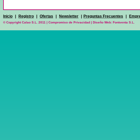
Inicio
|
Registro
|
Ofertas
|
Newsletter
|
Preguntas Frecuentes
|
Empr
© Copyright Calao S.L. 2011 |
Compromiso de Privacidad
|
Diseño Web: Fontventa S.L.